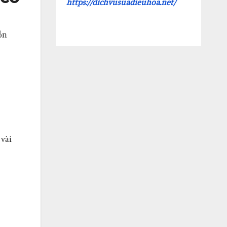
https://dichvusuadieuhoa.net/
ổn
 vài