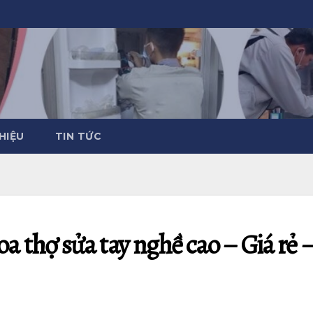
THIỆU
TIN TỨC
a thợ sửa tay nghề cao – Giá rẻ 