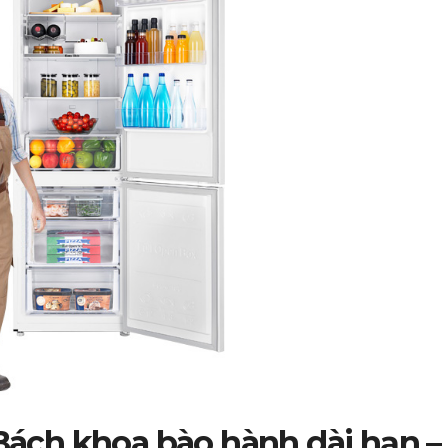
 Bách khoa bào hành dài hạn –