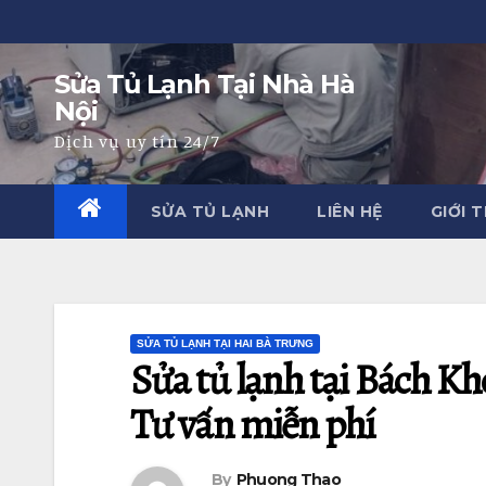
Skip
to
Sửa Tủ Lạnh Tại Nhà Hà
content
Nội
Dịch vụ uy tín 24/7
SỬA TỦ LẠNH
LIÊN HỆ
GIỚI 
SỬA TỦ LẠNH TẠI HAI BÀ TRƯNG
Sửa tủ lạnh tại Bách Kho
Tư vấn miễn phí
By
Phuong Thao