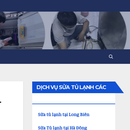
DỊCH VỤ SỬA TỦ LẠNH CÁC
–
QUẬN
Sửa tủ lạnh tại Long Biên
Sửa Tủ lạnh tại Hà Đông