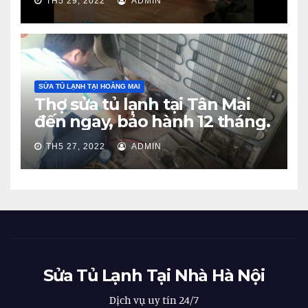
TH5 29, 2022
ADMIN
SỬA TỦ LẠNH TẠI HOÀNG MAI
Thợ sửa tủ lạnh tại Tân Mai
đến ngay, bảo hành 12 tháng.
TH5 27, 2022
ADMIN
Sửa Tủ Lạnh Tại Nhà Hà Nội
Dịch vụ uy tín 24/7