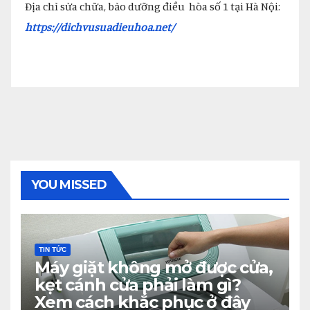
Địa chỉ sửa chữa, bảo dưỡng điều hòa số 1 tại Hà Nội:
https://dichvusuadieuhoa.net/
YOU MISSED
TIN TỨC
Máy giặt không mở được cửa,
kẹt cánh cửa phải làm gì?
Xem cách khắc phục ở đây