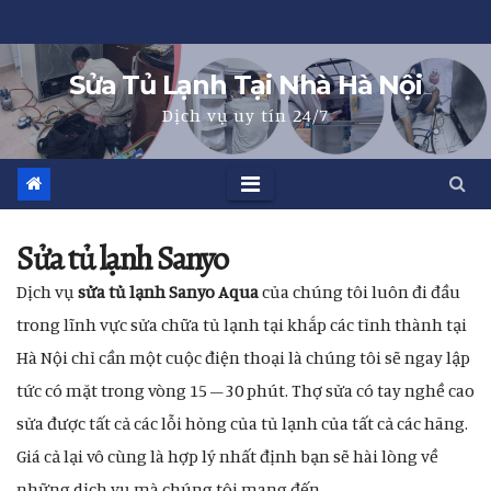
Skip
to
Sửa Tủ Lạnh Tại Nhà Hà Nội
content
Dịch vụ uy tín 24/7
Sửa tủ lạnh Sanyo
Dịch vụ
sửa tủ lạnh Sanyo Aqua
của chúng tôi luôn đi đầu
trong lĩnh vực sửa chữa tủ lạnh tại khắp các tỉnh thành tại
Hà Nội chỉ cần một cuộc điện thoại là chúng tôi sẽ ngay lập
tức có mặt trong vòng 15 – 30 phút. Thợ sửa có tay nghề cao
sửa được tất cả các lỗi hỏng của tủ lạnh của tất cả các hãng.
Giá cả lại vô cùng là hợp lý nhất định bạn sẽ hài lòng về
những dịch vụ mà chúng tôi mang đến.