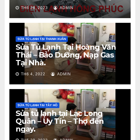
TH6 28, 2023
ADMIN
SỬA TỦ LẠNH TẠI THANH XUÂN
Sửa Tủ Lạnh Tại Hoàng Văn
Thái – Bảo Dưỡng, Nạp Gas
Tại Nhà.
TH6 4, 2022
ADMIN
SỬA TỦ LẠNH TẠI TÂY HỒ
Sửa tủ lạnh tại Lạc Long
Quân – Uy Tín – Thợ đến
ngay.