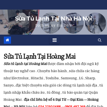
Skip
to
Sửa Tủ Lạnh Tại Nhà Hà Nội
content
Dịch vụ uy tín 24/7
Sửa Tủ Lạnh Tại Hoàng Mai
Sửa tủ lạnh tại Hoàng Mai
được đảm nhận bởi đội ngũ kỹ
thuật tay nghề cao . Chuyên bảo hành , sửa chữa các hãng
như Electrolux , Hitachi , Toshiba , Samsung , LG , Sharp,
Sanyo…đặc biệt chuyên sửa giỏi các dòng tủ lạnh nội địa , tủ
lạnh nhập khẩu châu âu , tủ đông , tủ bảo quản tại Quận
Hoàng Mai .
địa chỉ liên hệ số 6 Đại Từ – Đại Kim – Hoàng
Mai – Hà Nội
liên hệ
024 2230 5688 – 0903 497 269
để đặt lịch