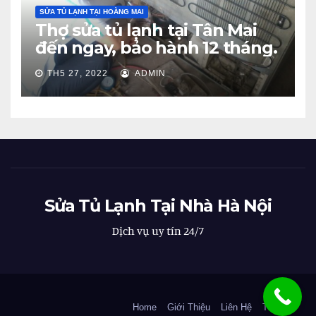
SỬA TỦ LẠNH TẠI HOÀNG MAI
Thợ sửa tủ lạnh tại Tân Mai
đến ngay, bảo hành 12 tháng.
TH5 27, 2022
ADMIN
Sửa Tủ Lạnh Tại Nhà Hà Nội
Dịch vụ uy tín 24/7
Home
Giới Thiệu
Liên Hệ
Tin Tức