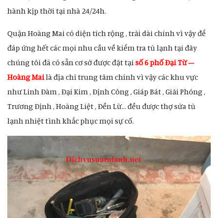
hành kịp thời tại nhà 24/24h.
Quận Hoàng Mai có diện tích rộng , trải dài chính vì vậy để
đáp ứng hết các mọi nhu cầu về kiểm tra tủ lạnh tại đây
chúng tôi đã có sẵn cơ sở được đặt tại
số 6 phố Đại Từ –
Hoàng Mai
là địa chỉ trung tâm chính vì vậy các khu vực
như Linh Đàm , Đại Kim , Định Công , Giáp Bát , Giải Phóng ,
Trương Định , Hoàng Liệt , Đền Lừ… đều được thợ sửa tủ
lạnh nhiệt tình khắc phục mọi sự cố.