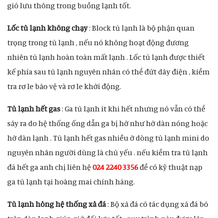
gió lưu thông trong buồng lạnh tốt.
Lốc tủ lạnh không chạy
: Block tủ lạnh là bộ phận quan
trọng trong tủ lạnh , nếu nó không hoạt động đương
nhiên tủ lạnh hoàn toàn mất lạnh . Lốc tủ lạnh được thiết
kế phía sau tủ lạnh nguyên nhân có thể đứt dây điện , kiểm
tra rơ le bảo vệ và rơ le khởi động.
Tủ lạnh hết gas
: Ga tủ lạnh ít khi hết nhưng nó vẫn có thể
sảy ra do hệ thống ống dẫn ga bị hở như hở dàn nóng hoặc
hở dàn lạnh . Tủ lạnh hết gas nhiều ở dòng tủ lạnh mini do
nguyên nhân người dùng là chủ yếu . nếu kiểm tra tủ lạnh
đã hết ga anh chị liên hệ
024 2240 3356
để có kỹ thuật nạp
ga tủ lạnh tại hoàng mai chính hãng.
Tủ lạnh hỏng hệ thống xả đá
: Bộ xả đá có tác dụng xả đá bó