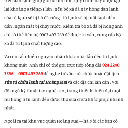
trên dàn lạnh giúp giớ đối lưu tốt , quy trình này được lặp
lại khoảng 8 tiếng/1 lần . nếu bộ xả đá này hỏng dàn lạnh
của tủ lạnh sẽ bị bó đá cứng . tủ lạnh sẽ bị mất lạnh dần
dần , ngăn mát bị chảy nước . Kiểm tra bộ xả đá bị hỏng anh
chị có thể liên hệ 0903 497 269 để được tư vấn , cung cấp bộ
xả đá tủ lạnh chất lượng cao.
Và còn rất nhiều nguyên nhân khác nữa dẫn đến tủ lạnh
không mát . Anh chị có thể gọi trực tiếp tổng đài
024 2240
3356 – 0903 497 269
để nghe tư vấn sửa chữa hoặc đặt lịch
sửa tủ chữa lạnh tại Hoàng Mai
và các địa chỉ lân cận . Với
đội ngũ kỹ thuật tay nghề cao , trang thiết bị hiện đại mọi
hư hỏng ở tủ lạnh đều được thợ sửa chữa khắc phục nhanh
nhất.
Ngoài ra tại khu vực quận Hoàng Mai – hà Nội các bạn có