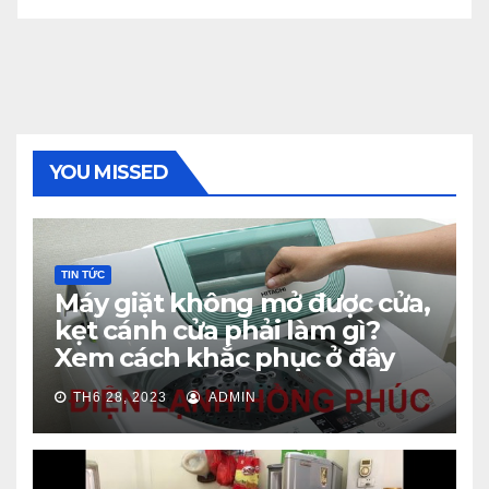
YOU MISSED
TIN TỨC
Máy giặt không mở được cửa,
kẹt cánh cửa phải làm gì?
Xem cách khắc phục ở đây
TH6 28, 2023
ADMIN