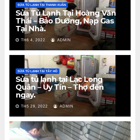
SỬA TỦ LẠNH TẠI THANH XUÂN
Sửa Tủ Lạnh Tại Hoàng Văn
Thái – Bảo Dưỡng, Nạp Gas
Tại Nhà.
TH6 4, 2022
ADMIN
SỬA TỦ LẠNH TẠI TÂY HỒ
Sửa tủ lạnh tại Lạc Long
Quân – Uy Tín – Thợ đến
ngay.
TH5 29, 2022
ADMIN