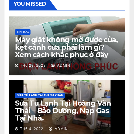
YOU MISSED
TIN TỨC
Máy giặt không mở được cửa,
kẹt cánh cửa phải làm gì?
Xem cách khắc phục ở đây
TH6 28, 2023
ADMIN
SỬA TỦ LẠNH TẠI THANH XUÂN
Sửa Tủ Lạnh Tại Hoàng Văn
Thái – Bảo Dưỡng, Nạp Gas
Tại Nhà.
TH6 4, 2022
ADMIN