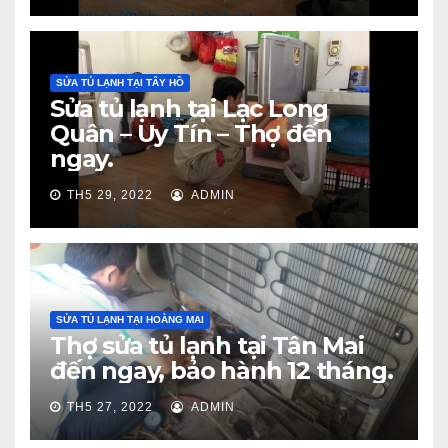
SỬA TỦ LẠNH TẠI TÂY HỒ
Sửa tủ lạnh tại Lạc Long
Quân – Uy Tín – Thợ đến
ngay.
TH5 29, 2022
ADMIN
SỬA TỦ LẠNH TẠI HOÀNG MAI
Thợ sửa tủ lạnh tại Tân Mai
đến ngay, bảo hành 12 tháng.
TH5 27, 2022
ADMIN