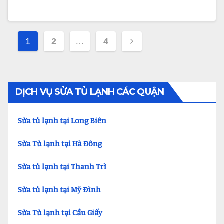
Điều
1
2
…
4
hướng
bài
viết
DỊCH VỤ SỬA TỦ LẠNH CÁC QUẬN
Sửa tủ lạnh tại Long Biên
Sửa Tủ lạnh tại Hà Đông
Sửa tủ lạnh tại Thanh Trì
Sửa tủ lạnh tại Mỹ Đình
Sửa Tủ lạnh tại Cầu Giấy