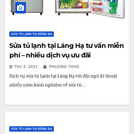
SỬA TỦ LẠNH TẠI ĐỐNG ĐA
Sửa tủ lạnh tại Láng Hạ tư vấn miễn
phí – nhiều dịch vụ ưu đãi
TH2 4, 2021
PHUONG THAO
Dịch vụ sửa tủ lạnh tại Láng Hạ với đội ngũ kĩ thuật
nhiều năm kinh nghiệm về sửa tủ…
SỬA TỦ LẠNH TẠI ĐỐNG ĐA