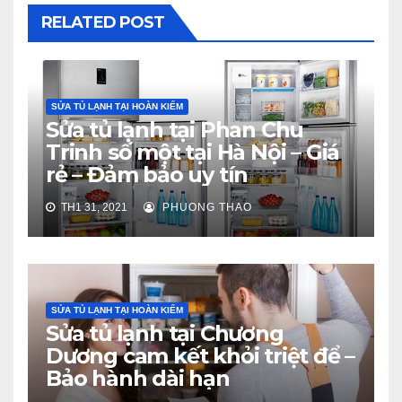
RELATED POST
SỬA TỦ LẠNH TẠI HOÀN KIẾM
Sửa tủ lạnh tại Phan Chu
Trinh số một tại Hà Nội – Giá
rẻ – Đảm bảo uy tín
TH1 31, 2021
PHUONG THAO
SỬA TỦ LẠNH TẠI HOÀN KIẾM
Sửa tủ lạnh tại Chương
Dương cam kết khỏi triệt để –
Bảo hành dài hạn