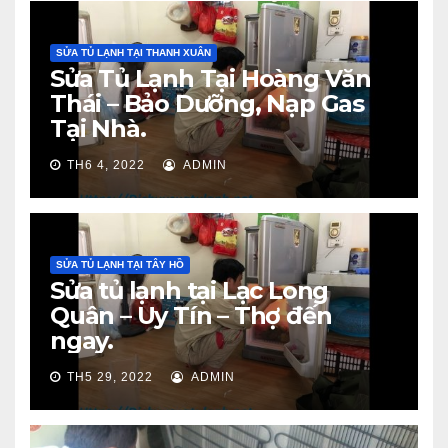
SỬA TỦ LẠNH TẠI THANH XUÂN
Sửa Tủ Lạnh Tại Hoàng Văn
Thái – Bảo Dưỡng, Nạp Gas
Tại Nhà.
TH6 4, 2022
ADMIN
SỬA TỦ LẠNH TẠI TÂY HỒ
Sửa tủ lạnh tại Lạc Long
Quân – Uy Tín – Thợ đến
ngay.
TH5 29, 2022
ADMIN