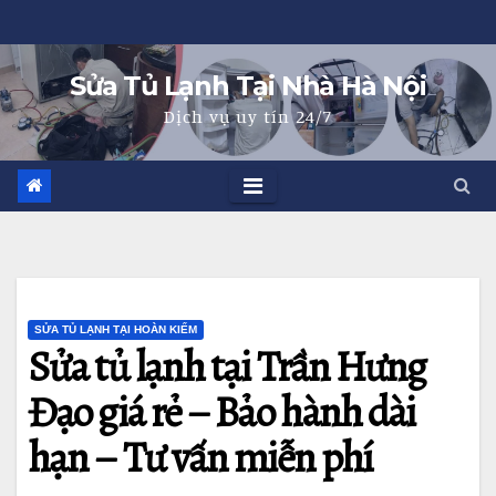
Skip
to
Sửa Tủ Lạnh Tại Nhà Hà Nội
content
Dịch vụ uy tín 24/7
SỬA TỦ LẠNH TẠI HOÀN KIẾM
Sửa tủ lạnh tại Trần Hưng
Đạo giá rẻ – Bảo hành dài
hạn – Tư vấn miễn phí