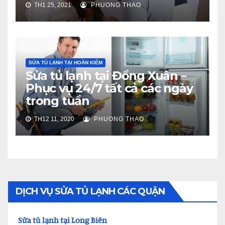
TH1 25, 2021
PHUONG THAO
SỬA TỦ LẠNH TẠI HOÀN KIẾM
Sửa tủ lạnh tại Đồng Xuân –
Phục vụ 24/7 tất cả các ngày
trong tuần
TH12 11, 2020
PHUONG THAO
DỊCH VỤ SỬA TỦ LẠNH CÁC QUẬN
Sửa tủ lạnh tại Long Biên