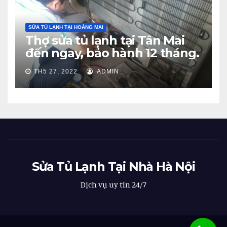
SỬA TỦ LẠNH TẠI HOÀNG MAI
Thợ sửa tủ lạnh tại Tân Mai
đến ngay, bảo hành 12 tháng.
TH5 27, 2022
ADMIN
Sửa Tủ Lạnh Tại Nhà Hà Nội
Dịch vụ uy tín 24/7