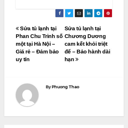
Điều
Sửa tủ lạnh tại
Sửa tủ lạnh tại
Phan Chu Trinh số
Chương Dương
hướng
một tại Hà Nội –
cam kết khỏi triệt
bài
Giá rẻ – Đảm bảo
để – Bảo hành dài
viết
uy tín
hạn
By
Phuong Thao