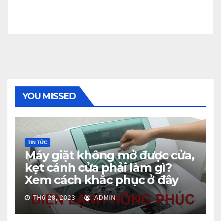
YOU MISSED
TIN TỨC
Máy giặt không mở được cửa,
kẹt cánh cửa phải làm gì?
Xem cách khắc phục ở đây
TH6 28, 2023
ADMIN