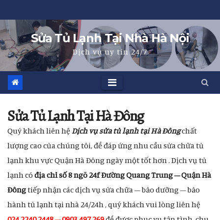
Skip
to
Sửa Tủ Lạnh Tại Nhà Hà Nội
content
Dịch vụ uy tín 24/7
Sửa Tủ Lạnh Tại Hà Đông
Quý khách liên hệ
Dịch vụ sửa tủ lạnh tại Hà Đông
chất
lượng cao của chúng tôi, để đáp ứng nhu cầu sửa chữa tủ
lạnh khu vực Quận Hà Đông ngày một tốt hơn . Dịch vụ tủ
lạnh có
địa chỉ số 8 ngõ 24f Đường Quang Trung – Quận Hà
Đông
tiếp nhận các dịch vụ sửa chữa – bảo dưỡng – bảo
hành tủ lạnh tại nhà 24/24h , quý khách vui lòng liên hệ
024 2240 2448
– 0903 497 269
để được phục vụ tận tình, chu