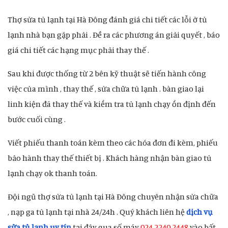
Thợ sửa tủ lạnh tại Hà Đông đánh giá chi tiết các lỗi ở tủ
lạnh nhà bạn gặp phải . Đề ra các phương án giải quyết , báo
giá chi tiết các hạng mục phải thay thế .
Sau khi được thống từ 2 bên kỹ thuật sẽ tiến hành công
việc của mình , thay thế , sửa chữa tủ lạnh . bàn giao lại
linh kiện đã thay thế và kiểm tra tủ lạnh chạy ổn định đến
bước cuối cùng .
Viết phiếu thanh toán kèm theo các hóa đơn đi kèm, phiếu
bảo hành thay thế thiết bị . Khách hàng nhận bàn giao tủ
lạnh chạy ok thanh toán.
Đội ngũ thợ sửa tủ lạnh tại Hà Đông chuyên nhận sửa chữa
, nạp ga tủ lạnh tại nhà 24/24h . Quý khách liên hệ
dịch vụ
sửa tủ lạnh uy tín
tại đây qua số máy
024 2240 2448
vào bất