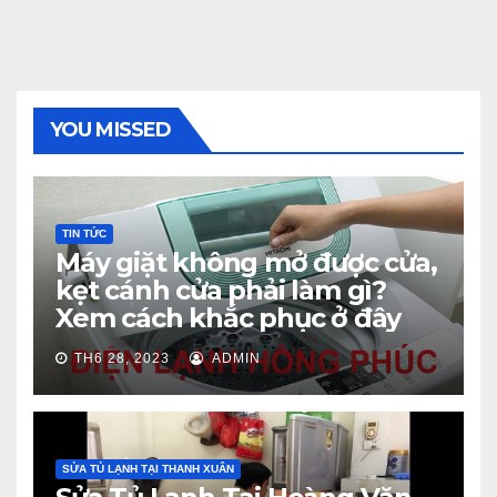
YOU MISSED
TIN TỨC
Máy giặt không mở được cửa,
kẹt cánh cửa phải làm gì?
Xem cách khắc phục ở đây
TH6 28, 2023
ADMIN
SỬA TỦ LẠNH TẠI THANH XUÂN