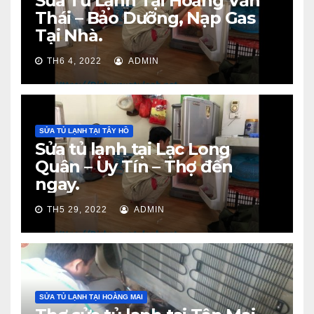
Sửa Tủ Lạnh Tại Hoàng Văn
Thái – Bảo Dưỡng, Nạp Gas
Tại Nhà.
TH6 4, 2022
ADMIN
SỬA TỦ LẠNH TẠI TÂY HỒ
Sửa tủ lạnh tại Lạc Long
Quân – Uy Tín – Thợ đến
ngay.
TH5 29, 2022
ADMIN
SỬA TỦ LẠNH TẠI HOÀNG MAI