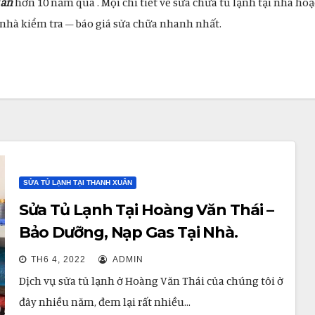
uân
hơn 10 năm qua . Mọi chi tiết về sửa chữa tủ lạnh tại nhà ho
ại nhà kiểm tra – báo giá sửa chữa nhanh nhất.
SỬA TỦ LẠNH TẠI THANH XUÂN
Sửa Tủ Lạnh Tại Hoàng Văn Thái –
Bảo Dưỡng, Nạp Gas Tại Nhà.
TH6 4, 2022
ADMIN
Dịch vụ sửa tủ lạnh ở Hoàng Văn Thái của chúng tôi ở
đây nhiều năm, đem lại rất nhiều…