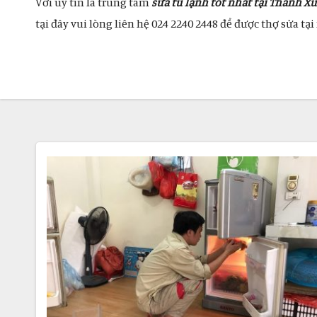
Với uy tín là trung tâm
sửa tủ lạnh tốt nhất tại Thanh X
tại đây vui lòng liên hệ 024 2240 2448 để được thợ sửa t