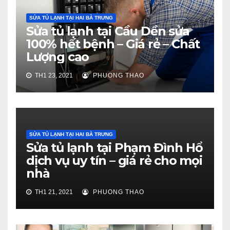
SỬA TỦ LẠNH TẠI HAI BÀ TRƯNG
Sửa tủ lạnh tại Cầu Dền sửa
100% hết bệnh – Giá rẻ – Chất
Lượng cao
TH1 23, 2021
PHUONG THAO
SỬA TỦ LẠNH TẠI HAI BÀ TRƯNG
Sửa tủ lạnh tại Phạm Đình Hổ
dịch vụ uy tín – giá rẻ cho mọi
nhà
TH1 21, 2021
PHUONG THAO