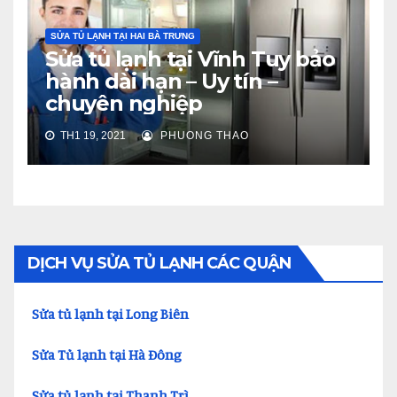
SỬA TỦ LẠNH TẠI HAI BÀ TRƯNG
Sửa tủ lạnh tại Vĩnh Tuy bảo
hành dài hạn – Uy tín –
chuyên nghiệp
TH1 19, 2021
PHUONG THAO
DỊCH VỤ SỬA TỦ LẠNH CÁC QUẬN
Sửa tủ lạnh tại Long Biên
Sửa Tủ lạnh tại Hà Đông
Sửa tủ lạnh tại Thanh Trì