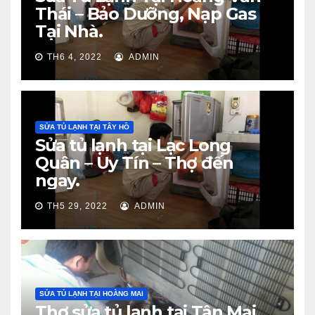
Thái – Bảo Dưỡng, Nạp Gas
Tại Nhà.
TH6 4, 2022
ADMIN
SỬA TỦ LẠNH TẠI TÂY HỒ
Sửa tủ lạnh tại Lạc Long
Quân – Uy Tín – Thợ đến
ngay.
TH5 29, 2022
ADMIN
SỬA TỦ LẠNH TẠI HOÀNG MAI
Thợ sửa tủ lạnh tại Tân Mai