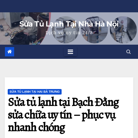
Skip
to
Sửa Tủ Lạnh Tại Nhà Hà Nội
content
Dịch vụ uy tín 24/7
SỬA TỦ LẠNH TẠI HAI BÀ TRƯNG
Sửa tủ lạnh tại Bạch Đằng
sửa chữa uy tín – phục vụ
nhanh chóng