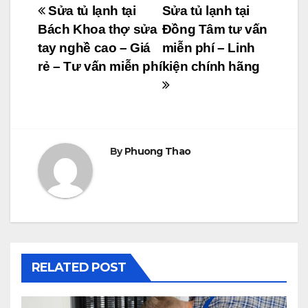
Điều
Sửa tủ lạnh tại
Sửa tủ lạnh tại
Bách Khoa thợ sửa
Đồng Tâm tư vấn
hướng
tay nghề cao – Giá
miễn phí – Linh
bài
rẻ – Tư vấn miễn phí
kiện chính hãng
viết
By
Phuong Thao
RELATED POST