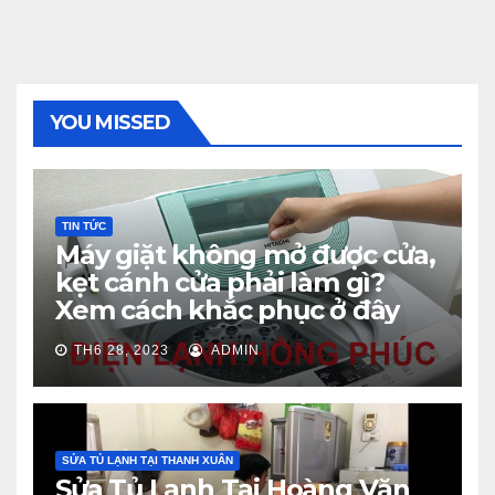
YOU MISSED
TIN TỨC
Máy giặt không mở được cửa,
kẹt cánh cửa phải làm gì?
Xem cách khắc phục ở đây
TH6 28, 2023
ADMIN
SỬA TỦ LẠNH TẠI THANH XUÂN
Sửa Tủ Lạnh Tại Hoàng Văn