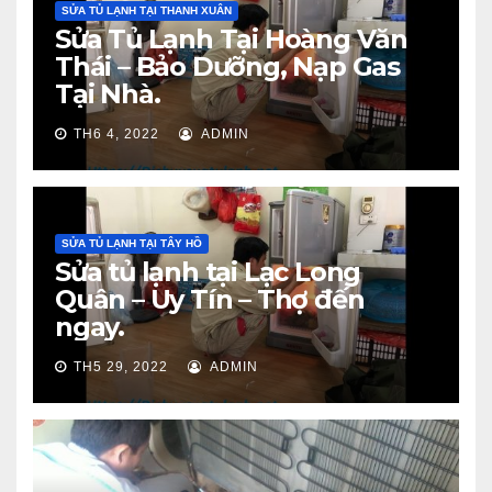
SỬA TỦ LẠNH TẠI THANH XUÂN
Sửa Tủ Lạnh Tại Hoàng Văn
Thái – Bảo Dưỡng, Nạp Gas
Tại Nhà.
TH6 4, 2022
ADMIN
SỬA TỦ LẠNH TẠI TÂY HỒ
Sửa tủ lạnh tại Lạc Long
Quân – Uy Tín – Thợ đến
ngay.
TH5 29, 2022
ADMIN