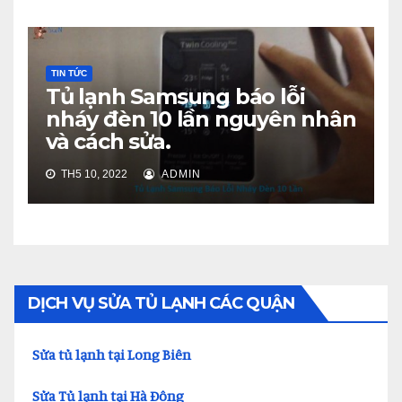
TIN TỨC
Tủ lạnh Samsung báo lỗi
nháy đèn 10 lần nguyên nhân
và cách sửa.
TH5 10, 2022
ADMIN
DỊCH VỤ SỬA TỦ LẠNH CÁC QUẬN
Sửa tủ lạnh tại Long Biên
Sửa Tủ lạnh tại Hà Đông