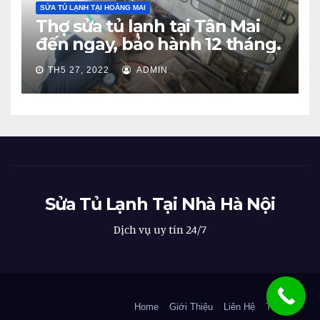
SỬA TỦ LẠNH TẠI HOÀNG MAI
Thợ sửa tủ lạnh tại Tân Mai
đến ngay, bảo hành 12 tháng.
TH5 27, 2022
ADMIN
Sửa Tủ Lạnh Tại Nhà Hà Nội
Dịch vụ uy tín 24/7
Home
Giới Thiệu
Liên Hệ
Tin Tức