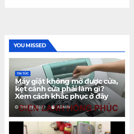
YOU MISSED
TIN TỨC
Máy giặt không mở được cửa,
kẹt cánh cửa phải làm gì?
Xem cách khắc phục ở đây
TH6 28, 2023
ADMIN