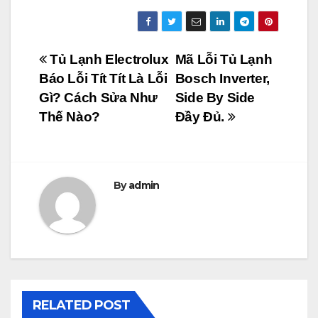
Điều
Tủ Lạnh Electrolux
Mã Lỗi Tủ Lạnh
Báo Lỗi Tít Tít Là Lỗi
Bosch Inverter,
hướng
Gì? Cách Sửa Như
Side By Side
bài
Thế Nào?
Đầy Đủ.
viết
By
admin
RELATED POST