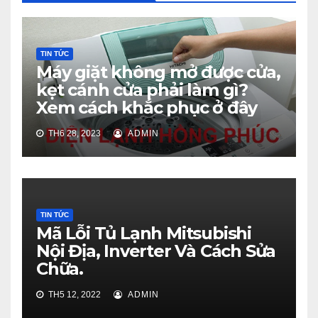
TIN TỨC
Máy giặt không mở được cửa,
kẹt cánh cửa phải làm gì?
Xem cách khắc phục ở đây
TH6 28, 2023
ADMIN
TIN TỨC
Mã Lỗi Tủ Lạnh Mitsubishi
Nội Địa, Inverter Và Cách Sửa
Chữa.
TH5 12, 2022
ADMIN