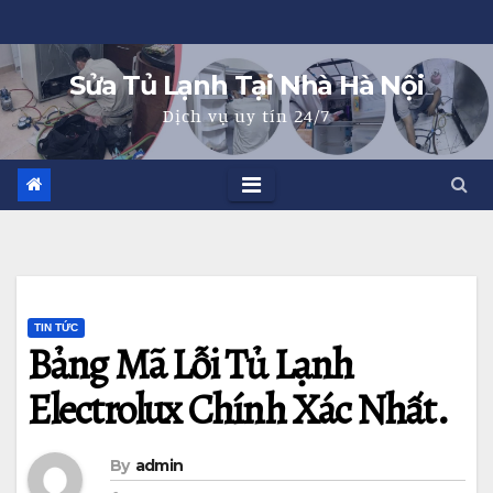
Skip
to
Sửa Tủ Lạnh Tại Nhà Hà Nội
content
Dịch vụ uy tín 24/7
TIN TỨC
Bảng Mã Lỗi Tủ Lạnh
Electrolux Chính Xác Nhất.
By
admin